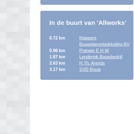
In de buurt van 'Allworks'
0.72 km
Klappers
Bouwplanontwikkeling BV
0.96 km
Pranger E H W
1.87 km
Lenderink Bouwbedrijf
2.63 km
H.Th. Arends
3.17 km
SVD Bouw