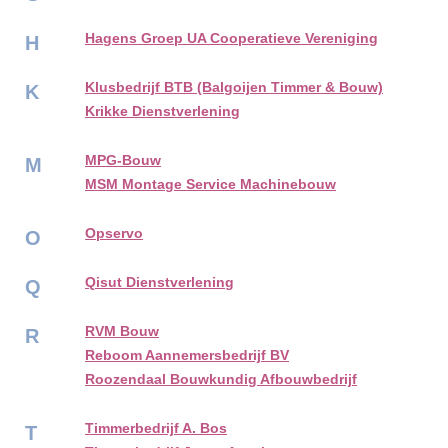
Hagens Groep UA Cooperatieve Vereniging
H
Klusbedrijf BTB (Balgoijen Timmer & Bouw)
K
Krikke Dienstverlening
MPG-Bouw
M
MSM Montage Service Machinebouw
Opservo
O
Qisut Dienstverlening
Q
RVM Bouw
R
Reboom Aannemersbedrijf BV
Roozendaal Bouwkundig Afbouwbedrijf
Timmerbedrijf A. Bos
T