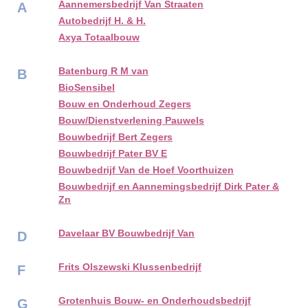
Aannemersbedrijf Van Straaten
A
Autobedrijf H. & H.
Axya Totaalbouw
Batenburg R M van
B
BioSensibel
Bouw en Onderhoud Zegers
Bouw/Dienstverlening Pauwels
Bouwbedrijf Bert Zegers
Bouwbedrijf Pater BV E
Bouwbedrijf Van de Hoef Voorthuizen
Bouwbedrijf en Aannemingsbedrijf Dirk Pater &
Zn
Davelaar BV Bouwbedrijf Van
D
Frits Olszewski Klussenbedrijf
F
Grotenhuis Bouw- en Onderhoudsbedrijf
G