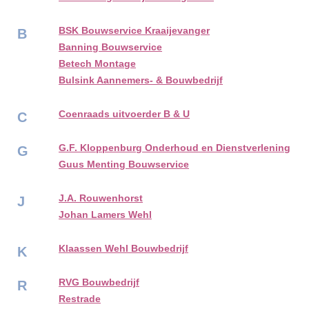
BSK Bouwservice Kraaijevanger
B
Banning Bouwservice
Betech Montage
Bulsink Aannemers- & Bouwbedrijf
Coenraads uitvoerder B & U
C
G.F. Kloppenburg Onderhoud en Dienstverlening
G
Guus Menting Bouwservice
J.A. Rouwenhorst
J
Johan Lamers Wehl
Klaassen Wehl Bouwbedrijf
K
RVG Bouwbedrijf
R
Restrade