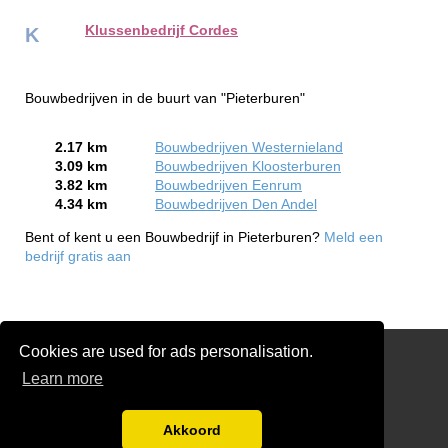
Klussenbedrijf Cordes
K
Bouwbedrijven in de buurt van "Pieterburen"
2.17 km
Bouwbedrijven Westernieland
3.09 km
Bouwbedrijven Kloosterburen
3.82 km
Bouwbedrijven Eenrum
4.34 km
Bouwbedrijven Den Andel
Bent of kent u een Bouwbedrijf in Pieterburen?
Meld een
bedrijf gratis aan
Cookies are used for ads personalisation.
Links
Learn more
Gratis Verbouw & renovatie Offertes Vergelijken
Disclaimer
Akkoord