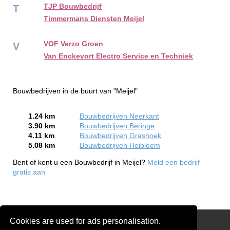
TJP Bouwbedrijf
T
Timmermans Diensten Meijel
VOF Verzo Groen
V
Van Enckevort Electro Service en Techniek
Bouwbedrijven in de buurt van "Meijel"
1.24 km
Bouwbedrijven Neerkant
3.90 km
Bouwbedrijven Beringe
4.11 km
Bouwbedrijven Grashoek
5.08 km
Bouwbedrijven Heibloem
Bent of kent u een Bouwbedrijf in Meijel?
Meld een bedrijf
gratis aan
Cookies are used for ads personalisation.
Links