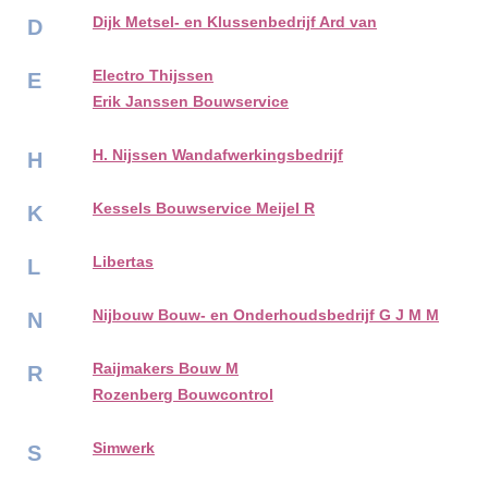
Dijk Metsel- en Klussenbedrijf Ard van
D
Electro Thijssen
E
Erik Janssen Bouwservice
H. Nijssen Wandafwerkingsbedrijf
H
Kessels Bouwservice Meijel R
K
Libertas
L
Nijbouw Bouw- en Onderhoudsbedrijf G J M M
N
Raijmakers Bouw M
R
Rozenberg Bouwcontrol
Simwerk
S