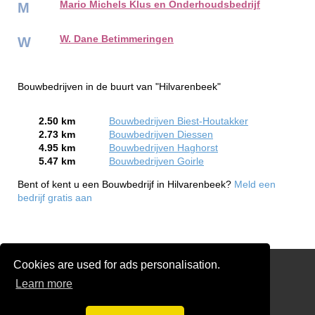
Mario Michels Klus en Onderhoudsbedrijf
M
W. Dane Betimmeringen
W
Bouwbedrijven in de buurt van "Hilvarenbeek"
2.50 km
Bouwbedrijven Biest-Houtakker
2.73 km
Bouwbedrijven Diessen
4.95 km
Bouwbedrijven Haghorst
5.47 km
Bouwbedrijven Goirle
Bent of kent u een Bouwbedrijf in Hilvarenbeek?
Meld een
bedrijf gratis aan
Cookies are used for ads personalisation.
Links
Learn more
Gratis Verbouw & renovatie Offertes Vergelijken
Disclaimer