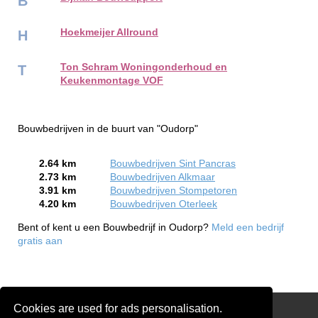
B
Hoekmeijer Allround
H
Ton Schram Woningonderhoud en
T
Keukenmontage VOF
Bouwbedrijven in de buurt van "Oudorp"
2.64 km
Bouwbedrijven Sint Pancras
2.73 km
Bouwbedrijven Alkmaar
3.91 km
Bouwbedrijven Stompetoren
4.20 km
Bouwbedrijven Oterleek
Bent of kent u een Bouwbedrijf in Oudorp?
Meld een bedrijf
gratis aan
Cookies are used for ads personalisation.
Links