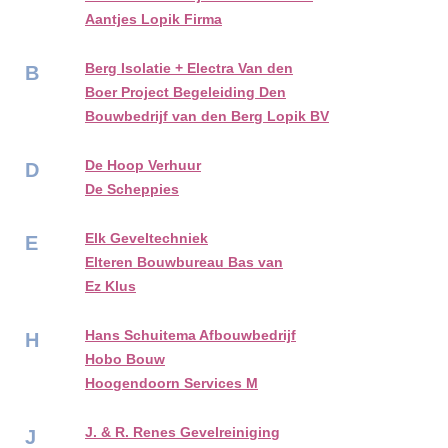
Aantjes Lopik Firma
Berg Isolatie + Electra Van den
B
Boer Project Begeleiding Den
Bouwbedrijf van den Berg Lopik BV
De Hoop Verhuur
D
De Scheppies
Elk Geveltechniek
E
Elteren Bouwbureau Bas van
Ez Klus
Hans Schuitema Afbouwbedrijf
H
Hobo Bouw
Hoogendoorn Services M
J. & R. Renes Gevelreiniging
J