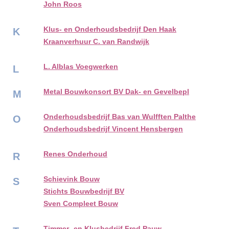
John Roos
Klus- en Onderhoudsbedrijf Den Haak
K
Kraanverhuur C. van Randwijk
L. Alblas Voegwerken
L
Metal Bouwkonsort BV Dak- en Gevelbepl
M
Onderhoudsbedrijf Bas van Wulfften Palthe
O
Onderhoudsbedrijf Vincent Hensbergen
Renes Onderhoud
R
Schievink Bouw
S
Stichts Bouwbedrijf BV
Sven Compleet Bouw
Timmer- en Klusbedrijf Fred Pauw