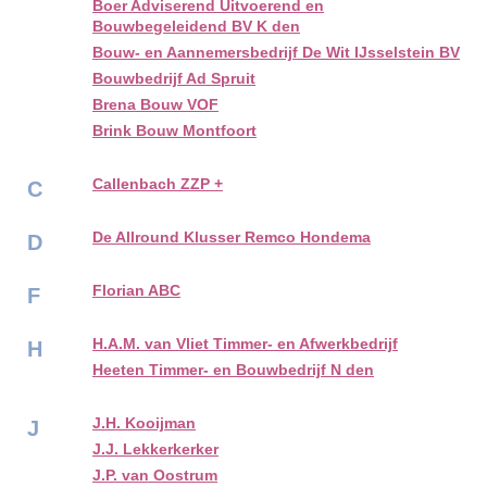
Boer Adviserend Uitvoerend en
Bouwbegeleidend BV K den
Bouw- en Aannemersbedrijf De Wit IJsselstein BV
Bouwbedrijf Ad Spruit
Brena Bouw VOF
Brink Bouw Montfoort
Callenbach ZZP +
C
De Allround Klusser Remco Hondema
D
Florian ABC
F
H.A.M. van Vliet Timmer- en Afwerkbedrijf
H
Heeten Timmer- en Bouwbedrijf N den
J.H. Kooijman
J
J.J. Lekkerkerker
J.P. van Oostrum