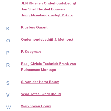
JLN Klus- en Onderhoudsbedrijf
Jan Snel Flexibel Bouwen
Jong Afwerkingsbedrijf M A de
Klusbus Garant
K
Onderhoudsbedrijf J. Methorst
O
P. Kooyman
P
Raaij Civiele Techniek Frank van
R
Ruinemans Montage
S. van der Horst Bouw
S
Vega Totaal Onderhoud
V
Werkhoven Bouw
W