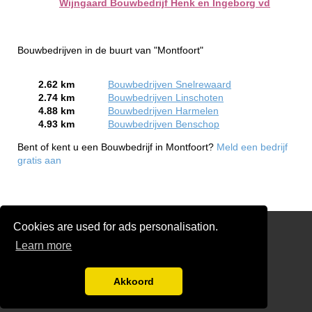
Wijngaard Bouwbedrijf Henk en Ingeborg vd
Bouwbedrijven in de buurt van "Montfoort"
2.62 km
Bouwbedrijven Snelrewaard
2.74 km
Bouwbedrijven Linschoten
4.88 km
Bouwbedrijven Harmelen
4.93 km
Bouwbedrijven Benschop
Bent of kent u een Bouwbedrijf in Montfoort?
Meld een bedrijf
gratis aan
Cookies are used for ads personalisation.
Links
Learn more
Gratis Verbouw & renovatie Offertes Vergelijken
Disclaimer
Akkoord
Blog