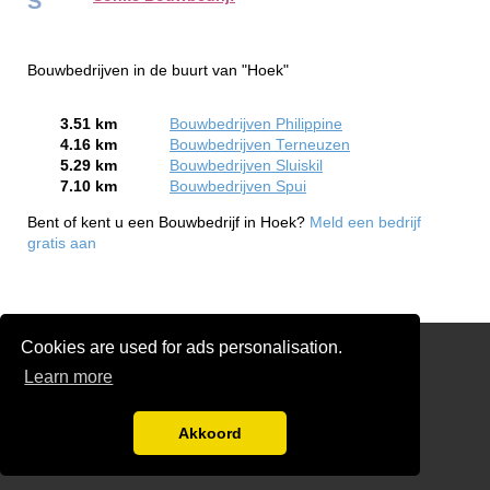
S
Bouwbedrijven in de buurt van "Hoek"
3.51 km
Bouwbedrijven Philippine
4.16 km
Bouwbedrijven Terneuzen
5.29 km
Bouwbedrijven Sluiskil
7.10 km
Bouwbedrijven Spui
Bent of kent u een Bouwbedrijf in Hoek?
Meld een bedrijf
gratis aan
Cookies are used for ads personalisation.
Links
Learn more
Gratis Verbouw & renovatie Offertes Vergelijken
Disclaimer
Akkoord
Blog