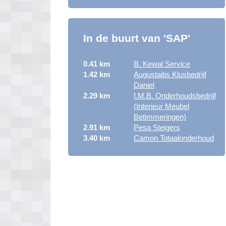
In de buurt van 'SAP'
0.41 km
B. Kewal Service
1.42 km
Augustajtis Klusbedrijf
Daniel
2.29 km
I.M.B. Onderhoudsbedrijf
(Interieur Meubel
Betimmeringen)
2.91 km
Pesa Steigers
3.40 km
Camon Totaalonderhoud